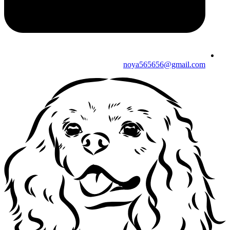
noya565656@gmail.com